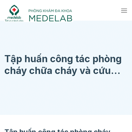
Chuyển
đến
nội
dung
Tập huấn công tác phòng
cháy chữa cháy và cứu
nạn cứu hộ…
Tập huấn công tác phòng cháy