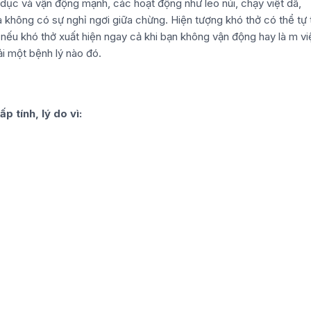
hể dục và vận động mạnh, các hoạt động như leo núi, chạy việt dã,
à không có sự nghỉ ngơi giữa chừng. Hiện tượng khó thở có thể tự 
 nếu khó thở xuất hiện ngay cả khi bạn không vận động hay là m v
ải một bệnh lý nào đó.
p tính, lý do vì: