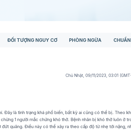
ĐỐI TƯỢNG NGUY CƠ
PHÒNG NGỪA
CHUẨN
Chủ Nhật, 09/11/2023, 03:01 (GMT
. Đây là tình trạng khá phổ biến, bất kỳ ai cũng có thể bị. Theo k
ó chừng 1 người mắc chứng khó thở. Bệnh nhân bị khó thở luôn ở t
ở đứt quãng. Điều này có thể xảy ra theo cấp độ từ nhẹ tới nặng, n