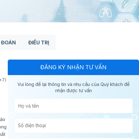
 ĐOÁN
ĐIỀU TRỊ
ĐĂNG KÝ NHẬN TƯ VẤN
+7)
Vui lòng để lại thông tin và nhu cầu của Quý khách để
nhận được tư vấn
hảo
rong
hất