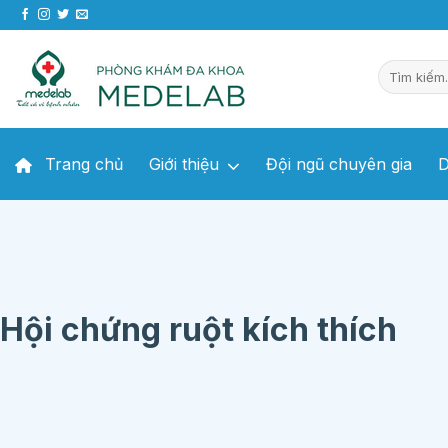
Chuyển
đến
nội
dung
Trang chủ
Giới thiệu
Đội ngũ chuyên gia
D
Hội chứng ruột kích thích