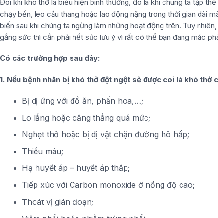
Đôi khi khó thở là biểu hiện bình thường, đó là khi chúng ta tập t
chạy bền, leo cầu thang hoặc lao động nặng trong thời gian dài m
biến sau khi chúng ta ngừng làm những hoạt động trên. Tuy nhiên,
gắng sức thì cần phải hết sức lưu ý vì rất có thể bạn đang mắc ph
Có các trường hợp sau đây:
1. Nếu bệnh nhân bị khó thở đột ngột sẽ được coi là khó thở cấ
Bị dị ứng với đồ ăn, phấn hoa,…;
Lo lắng hoặc căng thẳng quá mức;
Nghẹt thở hoặc bị dị vật chặn đường hô hấp;
Thiếu máu;
Hạ huyết áp – huyết áp thấp;
Tiếp xúc với Carbon monoxide ở nồng độ cao;
Thoát vị gián đoạn;