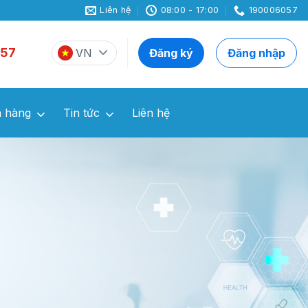
Liên hệ
08:00 - 17:00
190006057
57
VN
Đăng ký
Đăng nhập
 hàng
Tin tức
Liên hệ