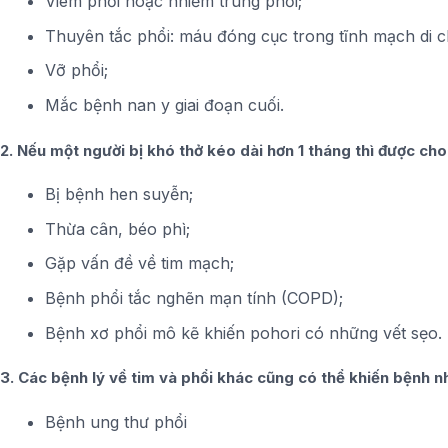
Viêm phổi hoặc nhiễm trùng phổi;
Thuyên tắc phổi: máu đóng cục trong tĩnh mạch di 
Vỡ phổi;
Mắc bệnh nan y giai đoạn cuối.
2. Nếu một người bị khó thở kéo dài hơn 1 tháng thì được cho
Bị bệnh hen suyễn;
Thừa cân, béo phì;
Gặp vấn đề về tim mạch;
Bệnh phổi tắc nghẽn mạn tính (COPD);
Bệnh xơ phổi mô kẽ khiến pohori có những vết sẹo.
3. Các bệnh lý về tim và phổi khác cũng có thể khiến bệnh nh
Bệnh ung thư phổi