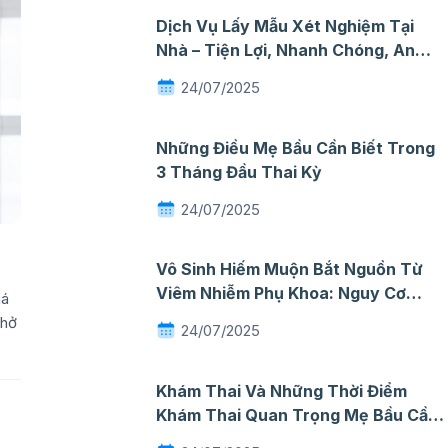
Dịch Vụ Lấy Mẫu Xét Nghiệm Tại
Nhà – Tiện Lợi, Nhanh Chóng, An
Toàn
24/07/2025
Những Điều Mẹ Bầu Cần Biết Trong
3 Tháng Đầu Thai Kỳ
24/07/2025
Vô Sinh Hiếm Muộn Bắt Nguồn Từ
Viêm Nhiễm Phụ Khoa: Nguy Cơ
há
Thầm Lặng Mà Nhiều Phụ Nữ Chủ
thở
24/07/2025
Quan
Khám Thai Và Những Thời Điểm
Khám Thai Quan Trọng Mẹ Bầu Cần
Ghi Nhớ