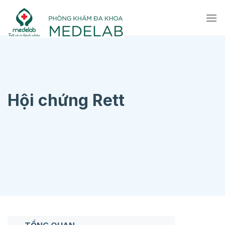
Chuyển
đến
nội
dung
Hội chứng Rett