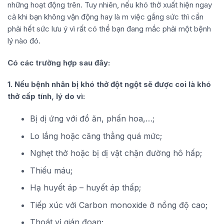
những hoạt động trên. Tuy nhiên, nếu khó thở xuất hiện ngay
cả khi bạn không vận động hay là m việc gắng sức thì cần
phải hết sức lưu ý vì rất có thể bạn đang mắc phải một bệnh
lý nào đó.
Có các trường hợp sau đây:
1. Nếu bệnh nhân bị khó thở đột ngột sẽ được coi là khó
thở cấp tính, lý do vì:
Bị dị ứng với đồ ăn, phấn hoa,…;
Lo lắng hoặc căng thẳng quá mức;
Nghẹt thở hoặc bị dị vật chặn đường hô hấp;
Thiếu máu;
Hạ huyết áp – huyết áp thấp;
Tiếp xúc với Carbon monoxide ở nồng độ cao;
Thoát vị gián đoạn;