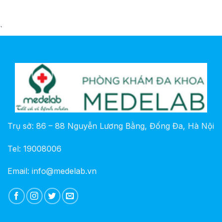
`
Trụ sở: 86 – 88 Nguyễn Lương Bằng, Đống Đa, Hà Nội
Tel: 19008006
Email: info@medelab.vn