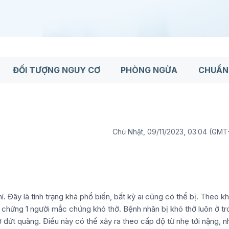
ĐỐI TƯỢNG NGUY CƠ
PHÒNG NGỪA
CHUẨN
Chủ Nhật, 09/11/2023, 03:04 (GMT
. Đây là tình trạng khá phổ biến, bất kỳ ai cũng có thể bị. Theo k
ó chừng 1 người mắc chứng khó thở. Bệnh nhân bị khó thở luôn ở t
ở đứt quãng. Điều này có thể xảy ra theo cấp độ từ nhẹ tới nặng, n