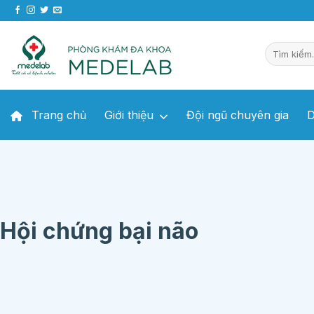
Chuyển
đến
nội
dung
Trang chủ
Giới thiệu
Đội ngũ chuyên gia
D
Hội chứng bại não