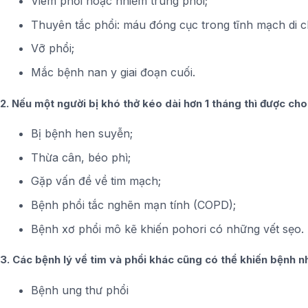
Viêm phổi hoặc nhiễm trùng phổi;
Thuyên tắc phổi: máu đóng cục trong tĩnh mạch di 
Vỡ phổi;
Mắc bệnh nan y giai đoạn cuối.
2. Nếu một người bị khó thở kéo dài hơn 1 tháng thì được cho
Bị bệnh hen suyễn;
Thừa cân, béo phì;
Gặp vấn đề về tim mạch;
Bệnh phổi tắc nghẽn mạn tính (COPD);
Bệnh xơ phổi mô kẽ khiến pohori có những vết sẹo.
3. Các bệnh lý về tim và phổi khác cũng có thể khiến bệnh nh
Bệnh ung thư phổi