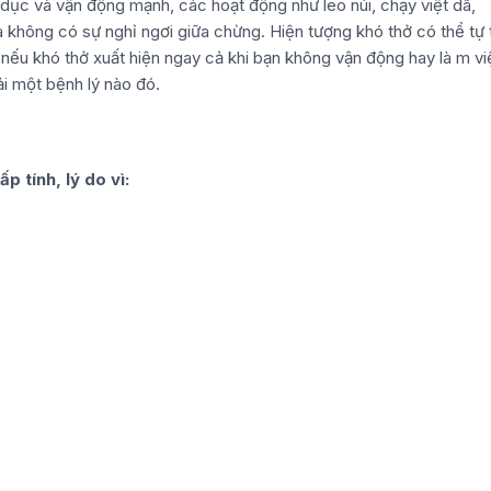
hể dục và vận động mạnh, các hoạt động như leo núi, chạy việt dã,
à không có sự nghỉ ngơi giữa chừng. Hiện tượng khó thở có thể tự 
 nếu khó thở xuất hiện ngay cả khi bạn không vận động hay là m v
ải một bệnh lý nào đó.
p tính, lý do vì: