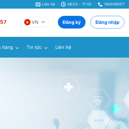
Liên hệ
08:00 - 17:00
190006057
57
VN
Đăng ký
Đăng nhập
 hàng
Tin tức
Liên hệ