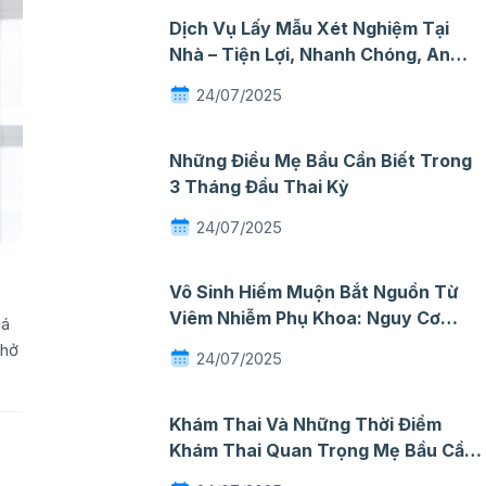
Dịch Vụ Lấy Mẫu Xét Nghiệm Tại
Nhà – Tiện Lợi, Nhanh Chóng, An
Toàn
24/07/2025
Những Điều Mẹ Bầu Cần Biết Trong
3 Tháng Đầu Thai Kỳ
24/07/2025
Vô Sinh Hiếm Muộn Bắt Nguồn Từ
Viêm Nhiễm Phụ Khoa: Nguy Cơ
há
Thầm Lặng Mà Nhiều Phụ Nữ Chủ
thở
24/07/2025
Quan
Khám Thai Và Những Thời Điểm
Khám Thai Quan Trọng Mẹ Bầu Cần
Ghi Nhớ