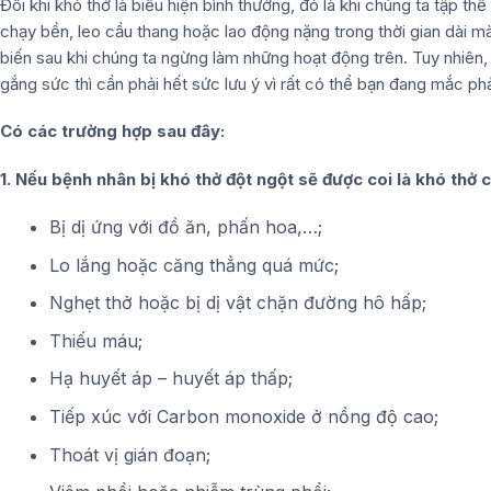
Đôi khi khó thở là biểu hiện bình thường, đó là khi chúng ta tập t
chạy bền, leo cầu thang hoặc lao động nặng trong thời gian dài m
biến sau khi chúng ta ngừng làm những hoạt động trên. Tuy nhiên,
gắng sức thì cần phải hết sức lưu ý vì rất có thể bạn đang mắc ph
Có các trường hợp sau đây:
1. Nếu bệnh nhân bị khó thở đột ngột sẽ được coi là khó thở cấ
Bị dị ứng với đồ ăn, phấn hoa,…;
Lo lắng hoặc căng thẳng quá mức;
Nghẹt thở hoặc bị dị vật chặn đường hô hấp;
Thiếu máu;
Hạ huyết áp – huyết áp thấp;
Tiếp xúc với Carbon monoxide ở nồng độ cao;
Thoát vị gián đoạn;