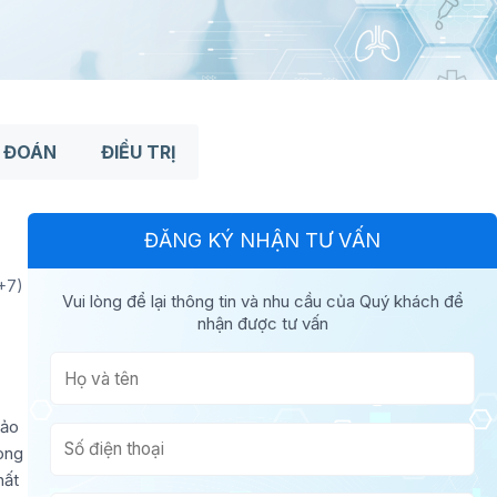
 ĐOÁN
ĐIỀU TRỊ
ĐĂNG KÝ NHẬN TƯ VẤN
+7)
Vui lòng để lại thông tin và nhu cầu của Quý khách để
nhận được tư vấn
hảo
rong
hất