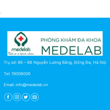
`
Trụ sở: 86 – 88 Nguyễn Lương Bằng, Đống Đa, Hà Nội
Tel: 19008006
Email: info@medelab.vn