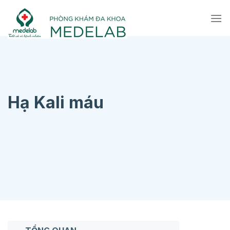
Chuyển
đến
nội
dung
Hạ Kali máu