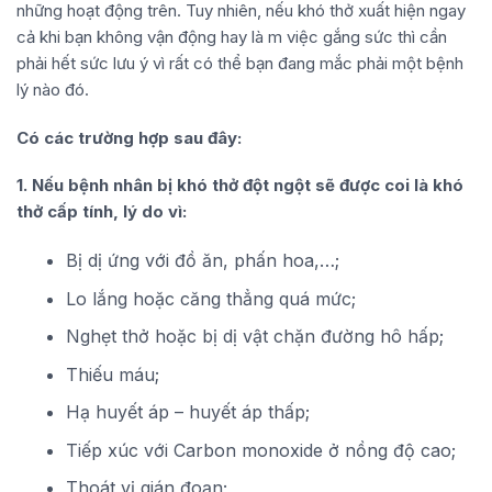
những hoạt động trên. Tuy nhiên, nếu khó thở xuất hiện ngay
cả khi bạn không vận động hay là m việc gắng sức thì cần
phải hết sức lưu ý vì rất có thể bạn đang mắc phải một bệnh
lý nào đó.
Có các trường hợp sau đây:
1. Nếu bệnh nhân bị khó thở đột ngột sẽ được coi là khó
thở cấp tính, lý do vì:
Bị dị ứng với đồ ăn, phấn hoa,…;
Lo lắng hoặc căng thẳng quá mức;
Nghẹt thở hoặc bị dị vật chặn đường hô hấp;
Thiếu máu;
Hạ huyết áp – huyết áp thấp;
Tiếp xúc với Carbon monoxide ở nồng độ cao;
Thoát vị gián đoạn;