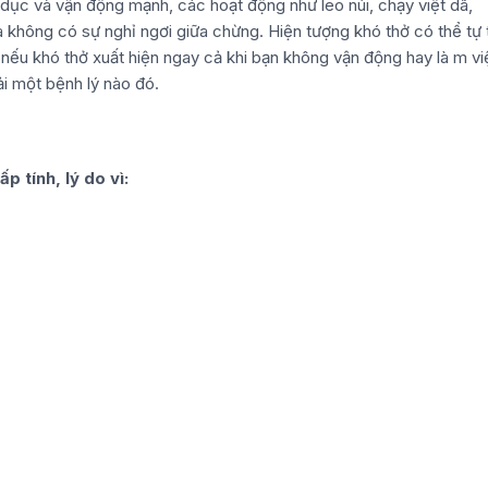
hể dục và vận động mạnh, các hoạt động như leo núi, chạy việt dã,
à không có sự nghỉ ngơi giữa chừng. Hiện tượng khó thở có thể tự 
 nếu khó thở xuất hiện ngay cả khi bạn không vận động hay là m v
ải một bệnh lý nào đó.
p tính, lý do vì: