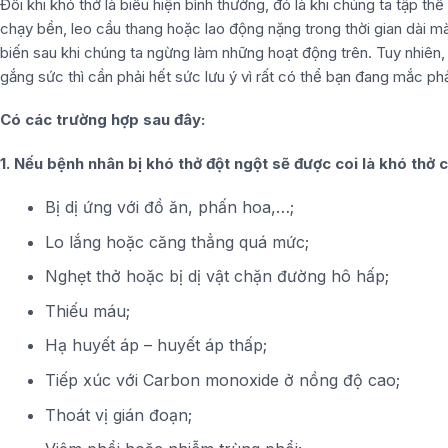
Đôi khi khó thở là biểu hiện bình thường, đó là khi chúng ta tập t
chạy bền, leo cầu thang hoặc lao động nặng trong thời gian dài m
biến sau khi chúng ta ngừng làm những hoạt động trên. Tuy nhiên,
gắng sức thì cần phải hết sức lưu ý vì rất có thể bạn đang mắc ph
Có các trường hợp sau đây:
1. Nếu bệnh nhân bị khó thở đột ngột sẽ được coi là khó thở cấ
Bị dị ứng với đồ ăn, phấn hoa,…;
Lo lắng hoặc căng thẳng quá mức;
Nghẹt thở hoặc bị dị vật chặn đường hô hấp;
Thiếu máu;
Hạ huyết áp – huyết áp thấp;
Tiếp xúc với Carbon monoxide ở nồng độ cao;
Thoát vị gián đoạn;