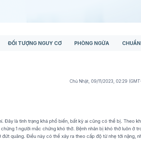
ĐỐI TƯỢNG NGUY CƠ
PHÒNG NGỪA
CHUẨN
Chủ Nhật, 09/11/2023, 02:29 (GMT
. Đây là tình trạng khá phổ biến, bất kỳ ai cũng có thể bị. Theo k
ó chừng 1 người mắc chứng khó thở. Bệnh nhân bị khó thở luôn ở t
ở đứt quãng. Điều này có thể xảy ra theo cấp độ từ nhẹ tới nặng, n