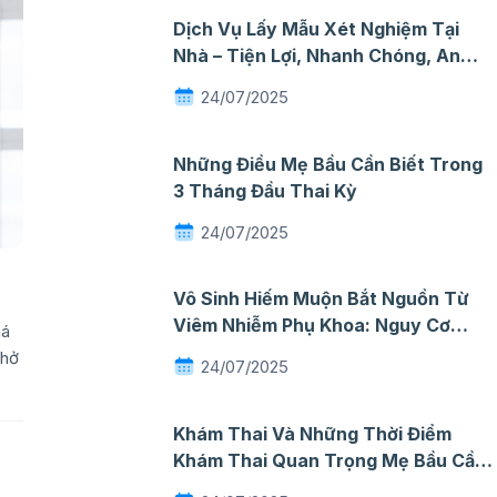
Dịch Vụ Lấy Mẫu Xét Nghiệm Tại
Nhà – Tiện Lợi, Nhanh Chóng, An
Toàn
24/07/2025
Những Điều Mẹ Bầu Cần Biết Trong
3 Tháng Đầu Thai Kỳ
24/07/2025
Vô Sinh Hiếm Muộn Bắt Nguồn Từ
Viêm Nhiễm Phụ Khoa: Nguy Cơ
há
Thầm Lặng Mà Nhiều Phụ Nữ Chủ
thở
24/07/2025
Quan
Khám Thai Và Những Thời Điểm
Khám Thai Quan Trọng Mẹ Bầu Cần
Ghi Nhớ