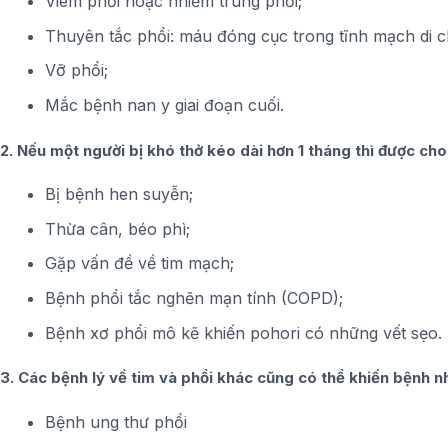
Viêm phổi hoặc nhiễm trùng phổi;
Thuyên tắc phổi: máu đóng cục trong tĩnh mạch di 
Vỡ phổi;
Mắc bệnh nan y giai đoạn cuối.
2. Nếu một người bị khó thở kéo dài hơn 1 tháng thì được cho
Bị bệnh hen suyễn;
Thừa cân, béo phì;
Gặp vấn đề về tim mạch;
Bệnh phổi tắc nghẽn mạn tính (COPD);
Bệnh xơ phổi mô kẽ khiến pohori có những vết sẹo.
3. Các bệnh lý về tim và phổi khác cũng có thể khiến bệnh nh
Bệnh ung thư phổi