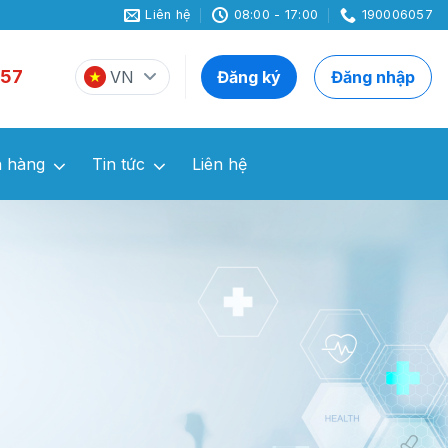
Liên hệ
08:00 - 17:00
190006057
57
VN
Đăng ký
Đăng nhập
 hàng
Tin tức
Liên hệ