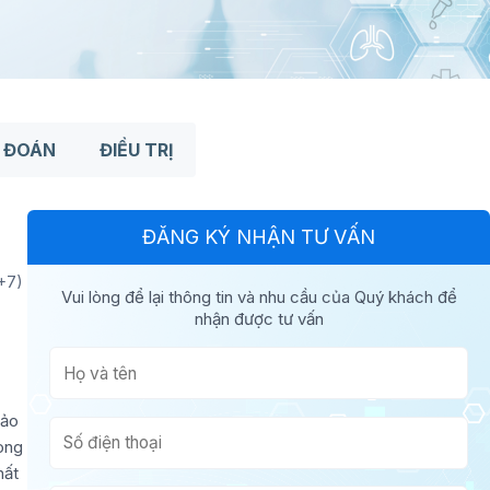
 ĐOÁN
ĐIỀU TRỊ
ĐĂNG KÝ NHẬN TƯ VẤN
+7)
Vui lòng để lại thông tin và nhu cầu của Quý khách để
nhận được tư vấn
hảo
rong
hất