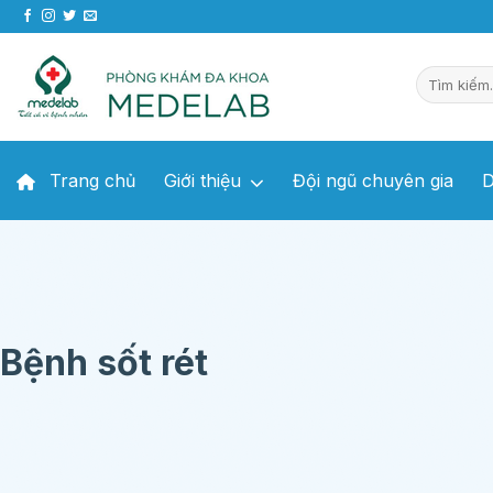
Chuyển
đến
nội
dung
Trang chủ
Giới thiệu
Đội ngũ chuyên gia
D
Bệnh sốt rét