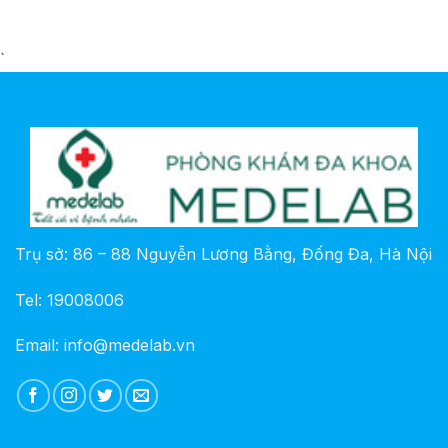
`
Trụ sở: 86 – 88 Nguyễn Lương Bằng, Đống Đa, Hà Nội
Tel: 19008006
Email: info@medelab.vn