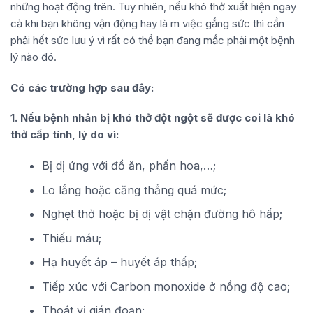
những hoạt động trên. Tuy nhiên, nếu khó thở xuất hiện ngay
cả khi bạn không vận động hay là m việc gắng sức thì cần
phải hết sức lưu ý vì rất có thể bạn đang mắc phải một bệnh
lý nào đó.
Có các trường hợp sau đây:
1. Nếu bệnh nhân bị khó thở đột ngột sẽ được coi là khó
thở cấp tính, lý do vì:
Bị dị ứng với đồ ăn, phấn hoa,…;
Lo lắng hoặc căng thẳng quá mức;
Nghẹt thở hoặc bị dị vật chặn đường hô hấp;
Thiếu máu;
Hạ huyết áp – huyết áp thấp;
Tiếp xúc với Carbon monoxide ở nồng độ cao;
Thoát vị gián đoạn;