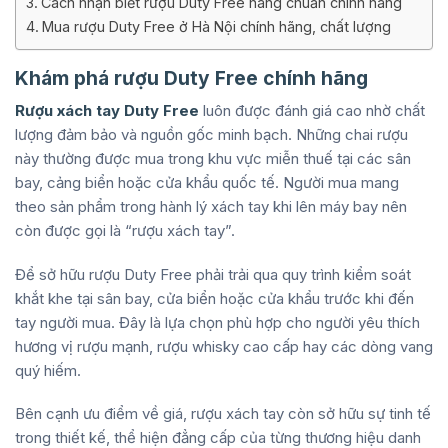
Cách nhận biết rượu Duty Free hàng chuẩn chính hãng
Mua rượu Duty Free ở Hà Nội chính hãng, chất lượng
Khám phá rượu Duty Free chính hãng
Rượu xách tay Duty Free
luôn được đánh giá cao nhờ chất
lượng đảm bảo và nguồn gốc minh bạch. Những chai rượu
này thường được mua trong khu vực miễn thuế tại các sân
bay, cảng biển hoặc cửa khẩu quốc tế. Người mua mang
theo sản phẩm trong hành lý xách tay khi lên máy bay nên
còn được gọi là “rượu xách tay”.
Để sở hữu rượu Duty Free phải trải qua quy trình kiểm soát
khắt khe tại sân bay, cửa biển hoặc cửa khẩu trước khi đến
tay người mua. Đây là lựa chọn phù hợp cho người yêu thích
hương vị rượu mạnh, rượu whisky cao cấp hay các dòng vang
quý hiếm.
Bên cạnh ưu điểm về giá, rượu xách tay còn sở hữu sự tinh tế
trong thiết kế, thể hiện đẳng cấp của từng thương hiệu danh