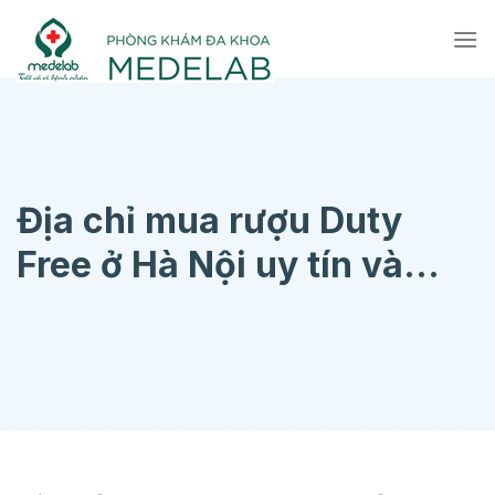
Chuyển
đến
nội
dung
Địa chỉ mua rượu Duty
Free ở Hà Nội uy tín và
chính hãng