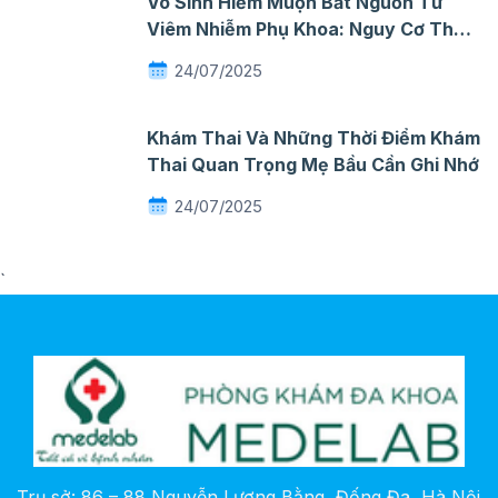
Vô Sinh Hiếm Muộn Bắt Nguồn Từ
Viêm Nhiễm Phụ Khoa: Nguy Cơ Thầm
Lặng Mà Nhiều Phụ Nữ Chủ Quan
24/07/2025
Khám Thai Và Những Thời Điểm Khám
Thai Quan Trọng Mẹ Bầu Cần Ghi Nhớ
24/07/2025
`
Trụ sở: 86 – 88 Nguyễn Lương Bằng, Đống Đa, Hà Nội