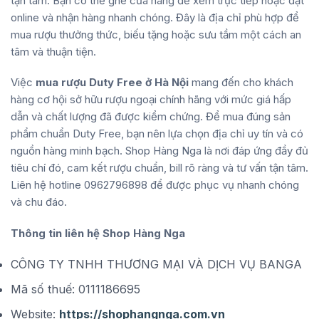
tận tâm. Bạn có thể ghé cửa hàng để xem trực tiếp hoặc đặt
online và nhận hàng nhanh chóng. Đây là địa chỉ phù hợp để
mua rượu thưởng thức, biếu tặng hoặc sưu tầm một cách an
tâm và thuận tiện.
Việc
mua rượu Duty Free ở Hà Nội
mang đến cho khách
hàng cơ hội sở hữu rượu ngoại chính hãng với mức giá hấp
dẫn và chất lượng đã được kiểm chứng. Để mua đúng sản
phẩm chuẩn Duty Free, bạn nên lựa chọn địa chỉ uy tín và có
nguồn hàng minh bạch. Shop Hàng Nga là nơi đáp ứng đầy đủ
tiêu chí đó, cam kết rượu chuẩn, bill rõ ràng và tư vấn tận tâm.
Liên hệ hotline 0962796898 để được phục vụ nhanh chóng
và chu đáo.
Thông tin liên hệ Shop Hàng Nga
CÔNG TY TNHH THƯƠNG MẠI VÀ DỊCH VỤ BANGA
Mã số thuế: 0111186695
Website:
https://shophangnga.com.vn