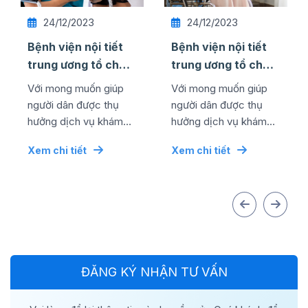
24/12/2023
24/12/2023
Bệnh viện nội tiết
Bệnh viện nội tiết
trung ương tổ chức
trung ương tổ chức
thành công lễ kỷ
thành công lễ kỷ
Với mong muốn giúp
Với mong muốn giúp
niệm ngày quốc tế
niệm ngày quốc tế
người dân được thụ
người dân được thụ
...
...
hưởng dịch vụ khám
hưởng dịch vụ khám
chữa bệnh chất lượng
chữa bệnh chất lượng
Xem chi tiết
Xem chi tiết
cao bằng mức chi phí
cao bằng mức chi phí
tối ưu nhất, đơn vị đã...
tối ưu nhất, đơn vị đã...
ĐĂNG KÝ NHẬN TƯ VẤN