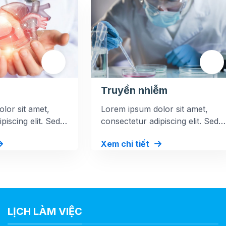
Truyền nhiễm
lor sit amet,
Lorem ipsum dolor sit amet,
piscing elit. Sed
consectetur adipiscing elit. Sed
tibulum at iaculis
at mi dolor. Vestibulum at iaculis
Xem chi tiết
magna.
LỊCH LÀM VIỆC