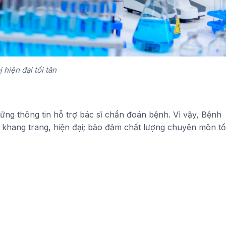
ị hiện đại tối tân
ng thông tin hỗ trợ bác sĩ chẩn đoán bệnh. Vì vậy, Bệnh
 khang trang, hiện đại; bảo đảm chất lượng chuyên môn tố
Máy chụp cắt lớp vi tính (hay còn gọi là
chụp CT-Scanner)