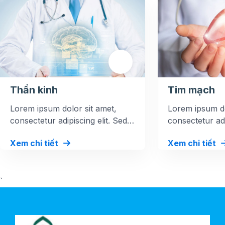
Thần kinh
Tim mạch
Lorem ipsum dolor sit amet,
Lorem ipsum do
consectetur adipiscing elit. Sed
consectetur adi
at mi dolor. Vestibulum at iaculis
at mi dolor. Ves
Xem chi tiết
Xem chi tiết
magna.
magna.
`