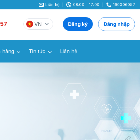
Liên hệ
08:00 - 17:00
190006057
57
VN
Đăng ký
Đăng nhập
 hàng
Tin tức
Liên hệ