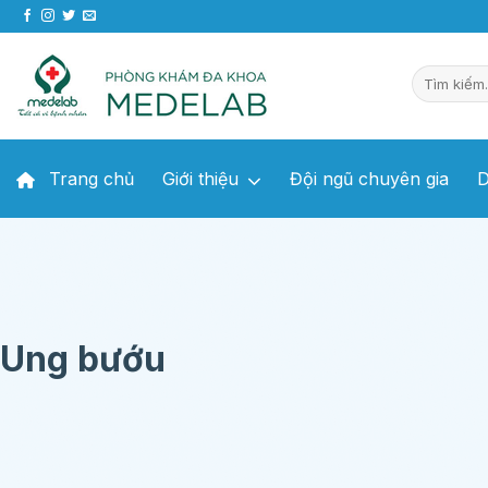
Chuyển
đến
nội
dung
Trang chủ
Giới thiệu
Đội ngũ chuyên gia
D
Ung bướu