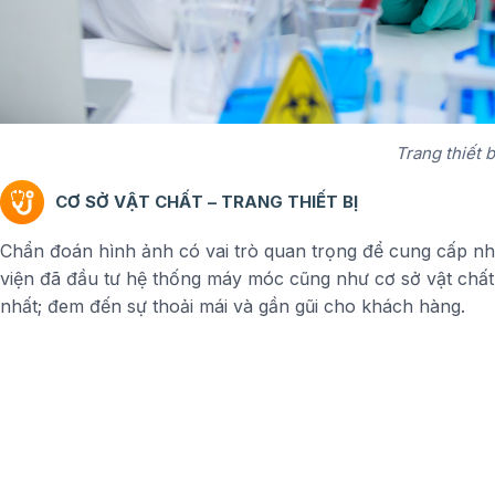
Trang thiết b
CƠ SỞ VẬT CHẤT – TRANG THIẾT BỊ
Chẩn đoán hình ảnh có vai trò quan trọng để cung cấp nhữ
viện đã đầu tư hệ thống máy móc cũng như cơ sở vật chất
Máy chụp Cộng hưởng từ (MRI)
nhất; đem đến sự thoải mái và gần gũi cho khách hàng.