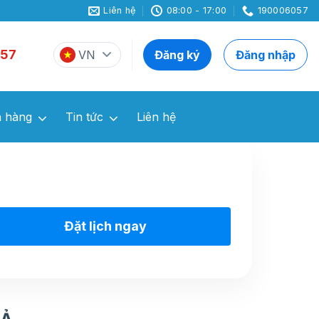
Liên hệ
08:00 - 17:00
190006057
57
VN
Đăng ký
Đăng nhập
 hàng
Tin tức
Liên hệ
Đặt lịch ngay