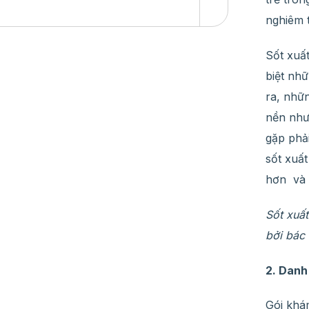
nghiêm 
Sốt xuấ
biệt nh
ra, nhữ
nền như
gặp phả
sốt xuấ
hơn và c
Sốt xuất
bởi bác
2. Danh
Gói khá