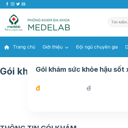
Chuyển
đến
nội
dung
Trang chủ
Giới thiệu
Đội ngũ chuyên gia
D
Gói khám sức khỏe hậu sốt 
Gói khám sức khỏe hậu sốt 
đ
đ