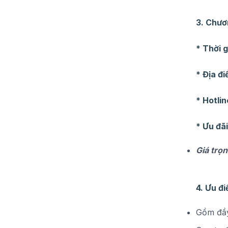
3. Chươ
* Thời 
* Địa đ
* Hotlin
* Ưu đã
Giá 
4. Ưu đ
Gồm đầy