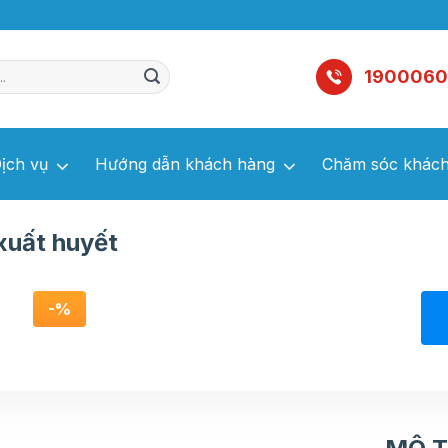
1900060
ịch vụ
Hướng dẫn khách hàng
Chăm sóc khách
xuất huyết
xuất huyết
-%