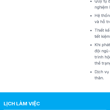
Quy tụ 
nghiệm 
Hệ thống
và hỗ tr
Thiết k
tiết kiệm
Khi phá
đội ngũ
trình hộ
thể trạn
Dịch vụ
thân.
LỊCH LÀM VIỆC