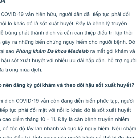
TẢ
 COVID-19 vẫn hiện hữu, người dân đã tiếp tục phải đối
nỗi lo khác đó là sốt xuất huyết. Đây là bệnh lý truyền
ễ bùng phát thành dịch và cần can thiệp điều trị kịp thời
h gây ra những biến chứng nguy hiểm cho người bệnh. Đó
 tại sao
Phòng khám Đa khoa Medelab
ra mắt gói khám và
 hậu sốt xuất huyết với nhiều ưu đãi hấp dẫn, hỗ trợ người
đa trong mùa dịch.
ao nên đăng ký gói khám và theo dõi hậu sốt xuất huyết?
hi dịch COVID-19 vẫn còn đang diễn biến phức tạp, người
iếp tục phải đối mặt với nỗi lo khác đó là sốt xuất huyết
 cao điểm tháng 10 – 11. Đây là căn bệnh truyền nhiễm
h, có tốc độ lây lan nhanh và cực kỳ nguy hiểm. Nếu chậm
g việc điều trị, tính mạng của người bệnh có thể bị đe dọa