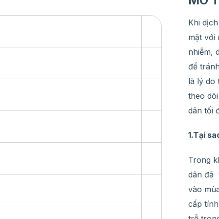
MÔ 
Khi dịch
mặt với 
nhiễm, d
để trán
là lý do
theo dõi
dân tối 
1.Tại s
Trong k
dân đã t
vào mùa
cấp tín
trễ tron