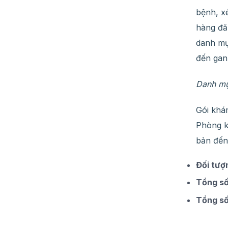
bệnh, x
hàng đă
danh mục
đến gan
Danh mụ
Gói khá
Phòng k
bản đến
Đối tượ
Tổng s
Tổng số