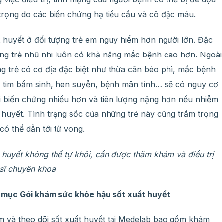
trọng do các biến chứng hạ tiểu cầu và cô đặc máu.
t huyết ở đối tượng trẻ em nguy hiểm hơn người lớn. Đặc
ững trẻ nhũ nhi luôn có khả năng mắc bệnh cao hơn. Ngoài
ng trẻ có cơ địa đặc biệt như thừa cân béo phì, mắc bệnh
 tim bẩm sinh, hen suyễn, bệnh mãn tính… sẽ có nguy cơ
i biến chứng nhiều hơn và tiên lượng nặng hơn nếu nhiễm
t huyết. Tình trạng sốc của những trẻ này cũng trầm trọng
ó thể dẫn tới tử vong.
 huyết không thể tự khỏi, cần được thăm khám và điều trị
 sĩ chuyên khoa
 mục Gói khám sức khỏe hậu sốt xuất huyết
m và theo dõi sốt xuất huyết tại Medelab bao gồm khám